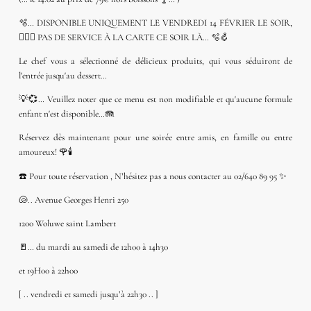
🫧… DISPONIBLE UNIQUEMENT LE VENDREDI 14 FÉVRIER LE SOIR,
🧏🏻‍♂️ PAS DE SERVICE À LA CARTE CE SOIR LÀ… 🫧🪝
Le chef vous a sélectionné de délicieux produits, qui vous séduiront de
l'entrée jusqu'au dessert…
💡💞… Veuillez noter que ce menu est non modifiable et qu'aucune formule
enfant n'est disponible…🪼
Réservez dès maintenant pour une soirée entre amis, en famille ou entre
amoureux! 🌹🕯️
☎️ Pour toute réservation , N’hésitez pas a nous contacter au 02/640 89 95 ✨
🐚.. Avenue Georges Henri 250
1200 Woluwe saint Lambert
🚪… du mardi au samedi de 12h00 à 14h30
et 19H00 à 22h00
[ .. vendredi et samedi jusqu’à 22h30 .. ]