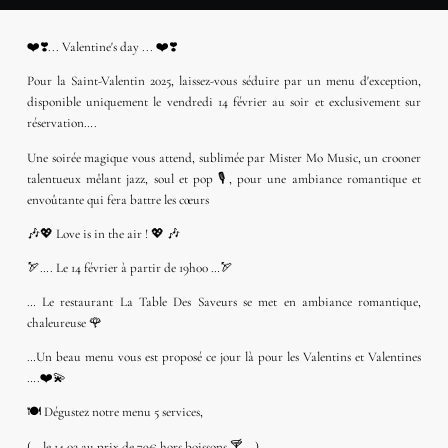
❤️❣️... Valentine's day ... ❤️❣️
Pour la Saint-Valentin 2025, laissez-vous séduire par un menu d'exception,
disponible uniquement le vendredi 14 février au soir et exclusivement sur
réservation….
Une soirée magique vous attend, sublimée par Mister Mo Music, un crooner
talentueux mêlant jazz, soul et pop 🎙️, pour une ambiance romantique et
envoûtante qui fera battre les cœurs
🎶💖 Love is in the air ! 💖 🎶
🏹…. Le 14 février à partir de 19h00 …🏹
… Le restaurant La Table Des Saveurs se met en ambiance romantique,
chaleureuse 🌹
…Un beau menu vous est proposé ce jour là pour les Valentins et Valentines
….❤️💫
🍽 Dégustez notre menu 5 services,
(… le 14.02 au prix de 79€ hors boissons 🍸… )