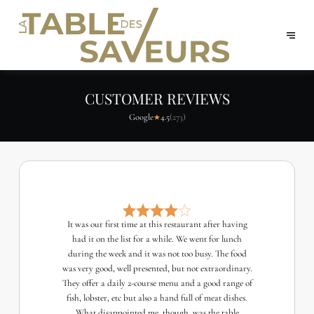
CUSTOMER REVIEWS
Google
4.5
(
273
)
★
It was our first time at this restaurant after having
had it on the list for a while. We went for lunch
during the week and it was not too busy. The food
was very good, well presented, but not extraordinary.
They offer a daily 2-course menu and a good range of
fish, lobster, etc but also a hand full of meat dishes.
What disappointed me, though, was the table