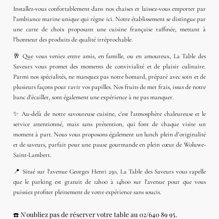
Installez-vous
confortablement
dans nos chaises et laissez-vous emporter par
l’ambiance marine unique qui règne ici. Notre établissement se distingue par
une carte de choix proposant une
cuisine française raffinée
, mettant à
l’honneur des produits de qualité irréprochable.
🥂 Que vous veniez entre amis, en famille, ou en amoureux,
La Table des
Saveurs
vous promet des moments de
convivialité
et de plaisir culinaire.
Parmi nos
spécialités
, ne manquez pas notre
homard
, préparé avec soin et de
plusieurs façons pour ravir vos papilles. Nos
fruits de mer
frais, issus de notre
banc d'écailler
, sont également une expérience à ne pas manquer.
✨ Au-delà de notre savoureuse cuisine, c'est l
'atmosphère chaleureuse
et le
service attentionné, mais sans prétention, qui font de chaque visite un
moment à part. Nous vous proposons également un
lunch plein d’originalité
et de saveurs
, parfait pour une pause gourmande en plein cœur de Woluwe-
Saint-Lambert.
📍 Situé sur l'avenue Georges Henri 250,
La Table des Saveurs
vous rapelle
que le parking est gratuit de 12h00 à 14h00 sur l'avenue pour que vous
puissiez profiter pleinement de votre expérience sans soucis.
☎️ N'oubliez pas de réserver votre table au 02/640 89 95.