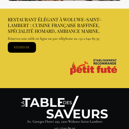
RESTAURANT ÉLÉGANT À WOLUWE-SAINT-
LAMBERT : CUISINE FRANÇAISE RAFFINÉE,
SPÉCIALITÉ HOMARD, AMBIANCE MARINE.
Réservez une table en ligne ou par téléphone au
+32 2 640 89 95
RÉSERVER
Av. Georges Henri 250, 1200 Woluwe-Saint-Lambert
+32 2 640 89 95