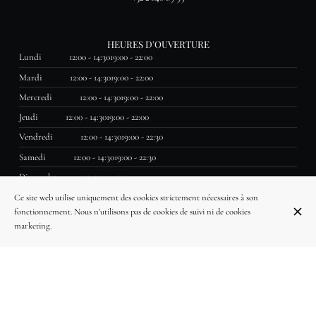
HEURES D'OUVERTURE
Lundi
12:00 - 14:30
19:00 - 22:00
Mardi
12:00 - 14:30
19:00 - 22:00
Mercredi
12:00 - 14:30
19:00 - 22:00
Jeudi
12:00 - 14:30
19:00 - 22:00
Vendredi
12:00 - 14:30
19:00 - 22:30
Samedi
12:00 - 14:30
19:00 - 22:30
Dimanche
12:00 - 14:30
Accueil
Notre concept
Équipe
Visite virtuelle
Avis clients
FAQ
Contact
Ce site web utilise uniquement des cookies strictement nécessaires à son
fonctionnement. Nous n'utilisons pas de cookies de suivi ni de cookies
marketing.
S'ABONNER À NOTRE NEWSLETTER
© La Table des Saveurs 2026
Mentions légales
Protection des données
Paramètres des cookies
Créé par OYÉ-OYÉ by Petit Futé
Connexion