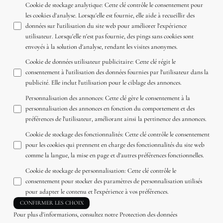
Cookie de stockage analytique
:
Cette clé contrôle le consentement pour
les cookies d'analyse. Lorsqu'elle est fournie, elle aide à recueillir des
données sur l'utilisation du site web pour améliorer l'expérience
utilisateur. Lorsqu'elle n'est pas fournie, des pings sans cookies sont
envoyés à la solution d'analyse, rendant les visites anonymes.
Cookie de données utilisateur publicitaire
:
Cette clé régit le
consentement à l'utilisation des données fournies par l'utilisateur dans la
publicité. Elle inclut l'utilisation pour le ciblage des annonces.
Personnalisation des annonces
:
Cette clé gère le consentement à la
personnalisation des annonces en fonction du comportement et des
préférences de l'utilisateur, améliorant ainsi la pertinence des annonces.
Cookie de stockage des fonctionnalités
:
Cette clé contrôle le consentement
pour les cookies qui prennent en charge des fonctionnalités du site web
comme la langue, la mise en page et d'autres préférences fonctionnelles.
Cookie de stockage de personnalisation
:
Cette clé contrôle le
consentement pour stocker des paramètres de personnalisation utilisés
pour adapter le contenu et l'expérience à vos préférences.
CONFIRMER LES CHOIX
Pour plus d'informations, consultez notre
Protection des données