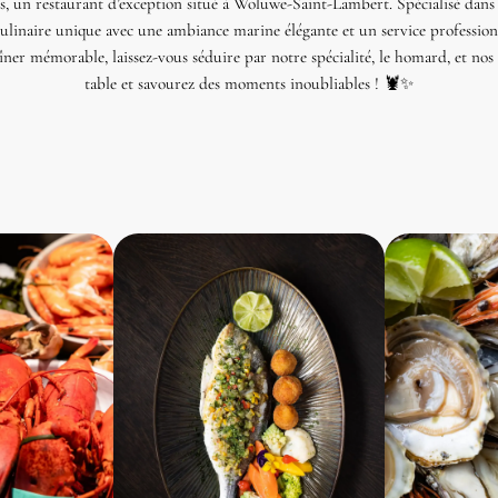
, un restaurant d’exception situé à Woluwe-Saint-Lambert. Spécialisé dans la
linaire unique avec une ambiance marine élégante et un service profession
er mémorable, laissez-vous séduire par notre spécialité, le homard, et nos f
table et savourez des moments inoubliables ! 🦞✨