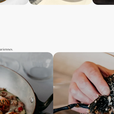
tariennes.
AINE
LA
rcredi 05 août au dimanche 09 août