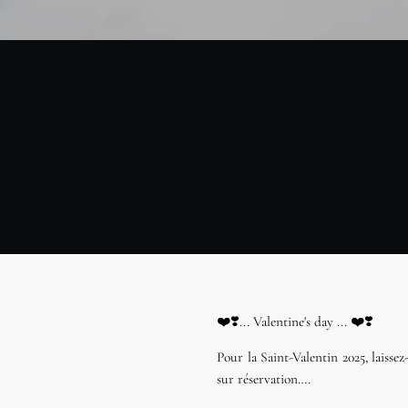
❤️❣️... Valentine's day ... ❤️❣️
Pour la Saint-Valentin 2025, laiss
sur réservation….