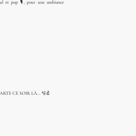
ul et pop 🎙️, pour une ambiance
CARTE CE SOIR LÀ… 🫧🪝