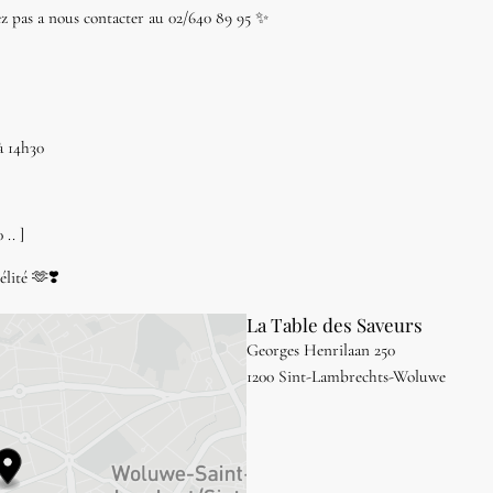
ez pas a nous contacter au 02/640 89 95 ✨
à 14h30
 .. ]
lité 🫶❣️
La Table des Saveurs
Georges Henrilaan 250
1200 Sint-Lambrechts-Woluwe