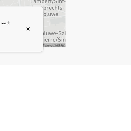
n om de
Home
O