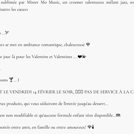
 sublimée par Mister Mo Music, un crooner talentueux mêlant jazz, so
battre les cœurs
00 …🏹
urs se met en ambiance romantique, chaleureuse 🌹
jour là pour les Valentins et Valentines ….❤️💫
,
ssons 🍸… )
E VENDREDI 14 FÉVRIER LE SOIR, 🧏🏻‍♂️ PAS DE SERVICE À LA 
ieux produits, qui vous séduiront de l'entrée jusqu'au dessert…
est non modifiable et qu'aucune formule enfant n'est disponible…🪼
oirée entre amis, en famille ou entre amoureux! 🌹🕯️