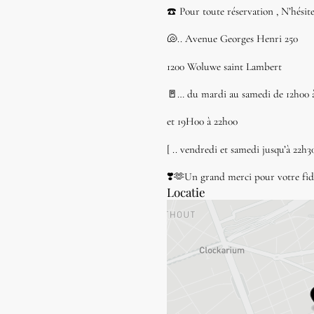
☎️ Pour toute réservation , N’hésit
🐚.. Avenue Georges Henri 250
1200 Woluwe saint Lambert
🚪… du mardi au samedi de 12h00 
et 19H00 à 22h00
[ .. vendredi et samedi jusqu’à 22h30
❣️🫶Un grand merci pour votre fidé
Locatie