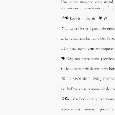
Une soirée magique vous attend,
romantique et envoûtante qui fera 
🎶💖 Love is in the air ! 💖 🎶
🏹…. Le 14 février à partir de 19h
… Le restaurant La Table Des Save
…Un beau menu vous est proposé ce 
🍽 Dégustez notre menu 5 services
(… le 14.02 au prix de 79€ hors boi
🫧… DISPONIBLE UNIQUEMENT L
Le chef vous a sélectionné de délic
💡💞… Veuillez noter que ce menu 
Réservez dès maintenant pour une s