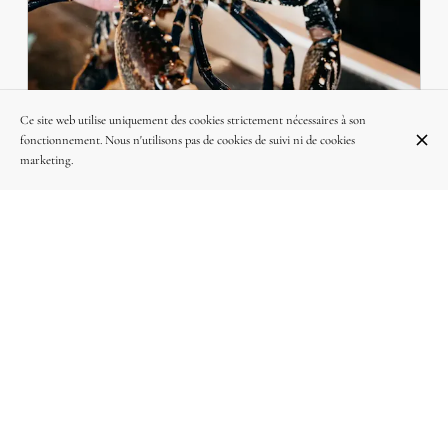
Ce site web utilise uniquement des cookies strictement nécessaires à son
fonctionnement. Nous n'utilisons pas de cookies de suivi ni de cookies
marketing.
LE HOMARD : LA STAR DE LA TABLE DES
SAVEURS À WOLUWE-SAINT-LAMBERT
L
Découvrez nos homards ultra-frais, cuits à la perfection. Une
a
expérience gastronomique inoubliable à prix étudié, chez La Table
des Saveurs. 🦞✨
INSTAGRAM
Suivez nous sur Instagram @la_table_des_saveurs_woluwe