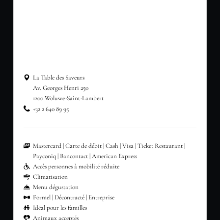
La Table des Saveurs
Av. Georges Henri 250
1200 Woluwe-Saint-Lambert
+32 2 640 89 95
Mastercard
Carte de débit
Cash
Visa
Ticket Restaurant
Payconiq
Bancontact
American Express
Accès personnes à mobilité réduite
Climatisation
Menu dégustation
Formel
Décontracté
Entreprise
Idéal pour les familles
Animaux acceptés